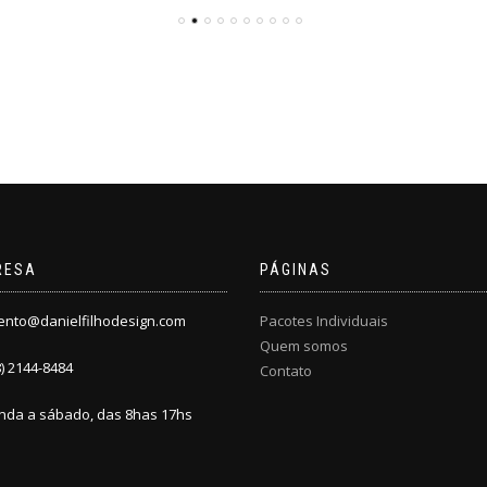
RESA
PÁGINAS
ento@danielfilhodesign.com
Pacotes Individuais
Quem somos
8) 2144-8484
Contato
nda a sábado, das 8has 17hs