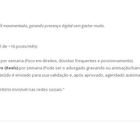
fil movimentado, gerando presença digital sem gastar muito.
l de ~16 posts/mês)
por semana (Foco em direitos, dúvidas frequentes e posicionamento).
o (Reels)
por semana (Pode ser o advogado gravando ou animação/banco
teúdo é enviado para sua validação e, após aprovado, agendado automat
tório invisível nas redes sociais.”