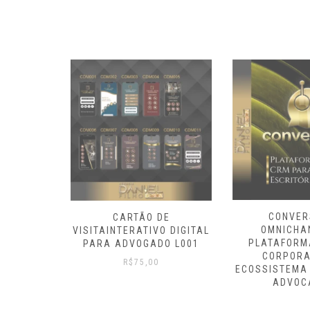
CONVER
RTÃO DE
CARTÃO DE
OMNICHA
MPRESSÃO
VISITAINTERATIVO DIGITAL
PLATAFORM
PM
PARA ADVOGADO L001
CORPORA
R$
75,00
ECOSSISTEMA 
ADVOC