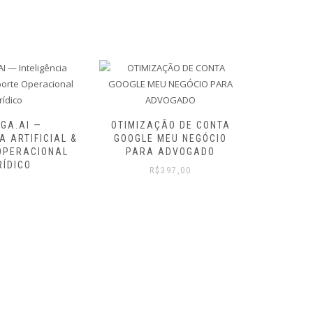
GA.AI —
OTIMIZAÇÃO DE CONTA
OTIMIZ
A ARTIFICIAL &
GOOGLE MEU NEGÓCIO
DE PERF
OPERACIONAL
PARA ADVOGADO
PAR
RÍDICO
R$
397,00