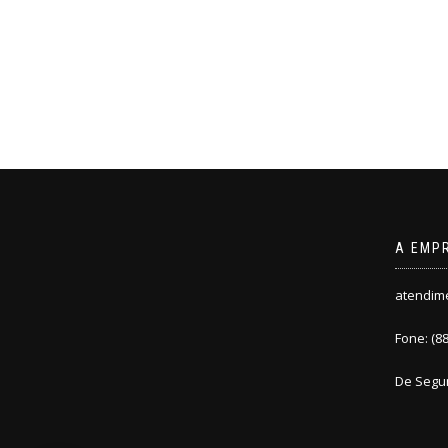
A EMP
atendim
Fone: (8
De Segu