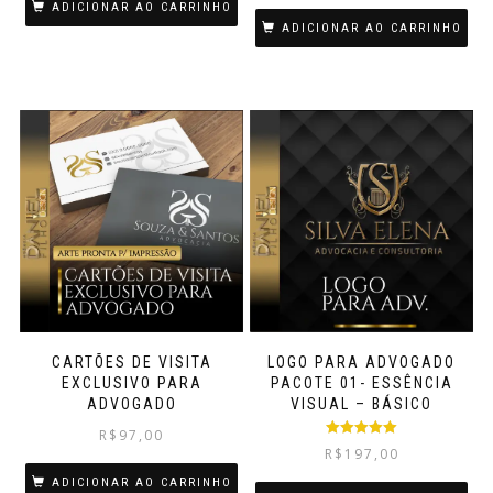
ADICIONAR AO CARRINHO
original
atual
ADICIONAR AO CARRINHO
era:
é:
R$185,00.
R$89,99.
CARTÕES DE VISITA
LOGO PARA ADVOGADO
EXCLUSIVO PARA
PACOTE 01- ESSÊNCIA
ADVOGADO
VISUAL – BÁSICO
R$
97,00
Avaliação
R$
197,00
5.00
de 5
ADICIONAR AO CARRINHO