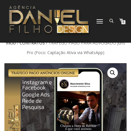
ALTERNAR
0
NAVEGAÇÃO
Início
/
CONTRATOS
/ TRÁFEGO PAGO PARA ADVOGADO Juris
Pro (Foco: Captação Ativa via WhatsApp)