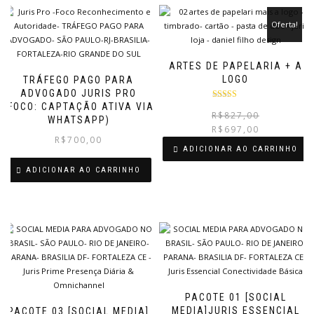
Oferta!
ARTES DE PAPELARIA + A
LOGO
TRÁFEGO PAGO PARA
ADVOGADO JURIS PRO
(FOCO: CAPTAÇÃO ATIVA VIA
Avaliação
R$
827,00
5.00
de 5
WHATSAPP)
R$
697,00
R$
700,00
ADICIONAR AO CARRINHO
ADICIONAR AO CARRINHO
PACOTE 01 [SOCIAL
MEDIA]JURIS ESSENCIAL
PACOTE 03 [SOCIAL MEDIA]